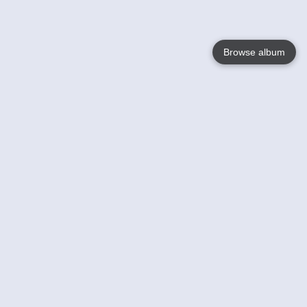
Browse album
Language
English
Nederlands
Français
Jouw
Help
Lees Meer