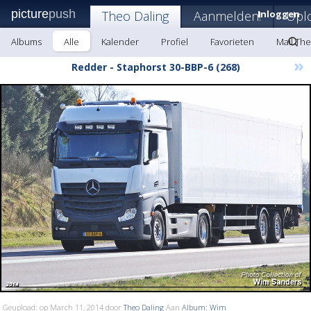
picture
push
Theo Daling
Aanmelden!
Inloggen
Upl
Albums
Alle
Kalender
Profiel
Favorieten
Mail The
»
Redder - Staphorst 30-BBP-6 (268)
Geupload: op March 11, 2014 door
Theo Daling
Aan
Album: Wim