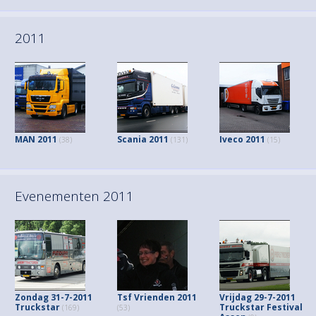
2011
MAN 2011
Scania 2011
Iveco 2011
(38)
(131)
(15)
Evenementen 2011
Zondag 31-7-2011
Tsf Vrienden 2011
Vrijdag 29-7-2011
Truckstar
Truckstar Festival
(169)
(53)