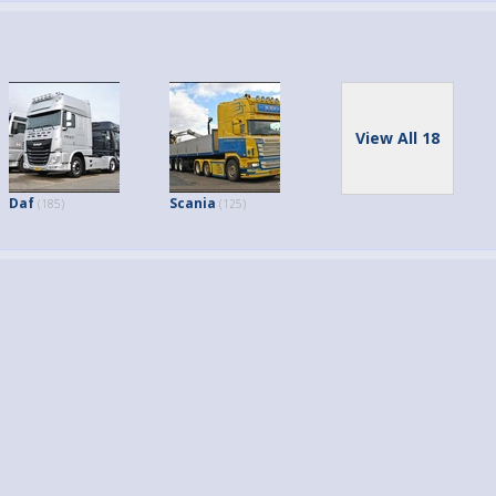
View All 18
Daf
Scania
(185)
(125)