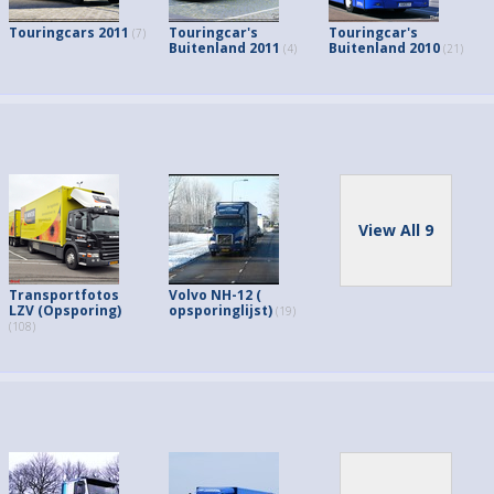
Touringcars 2011
Touringcar's
Touringcar's
(7)
Buitenland 2011
Buitenland 2010
(4)
(21)
View All 9
Transportfotos
Volvo NH-12 (
LZV (Opsporing)
opsporinglijst)
(19)
(108)