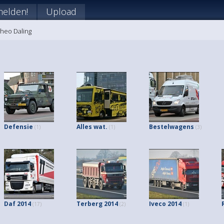
elden!
Upload
Theo Daling
Defensie
Alles wat.
Bestelwagens
(1)
(1)
(3)
Daf 2014
Terberg 2014
Iveco 2014
(17)
(2)
(1)