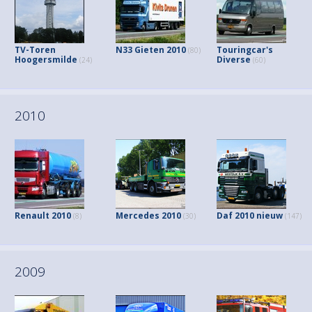
TV-Toren
N33 Gieten 2010
Touringcar's
(80)
Hoogersmilde
Diverse
(24)
(60)
2010
Renault 2010
Mercedes 2010
Daf 2010 nieuw
(8)
(30)
(147)
2009