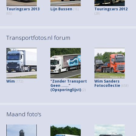
Touringcars 2013
Lijn Bussen
Touringcars 2012
(16)
(65)
(28)
Transportfotos.nl forum
Wim
"Zonder Transport
Wim Sanders
(172)
Geen ......"
Fotocollectie
(658)
(Opsporinglijst)
(2)
Maand foto's