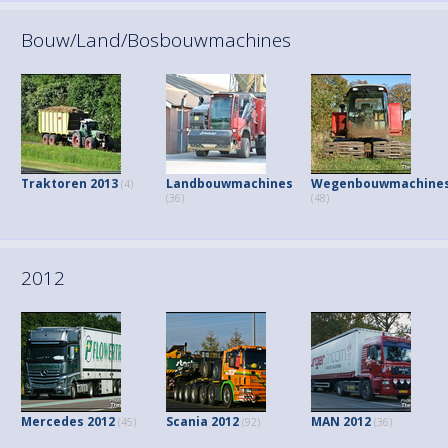
Bouw/Land/Bosbouwmachines
Traktoren 2013
Landbouwmachines
Wegenbouwmachine
(4)
(36)
(48)
2012
Mercedes 2012
Scania 2012
MAN 2012
(45)
(92)
(36)