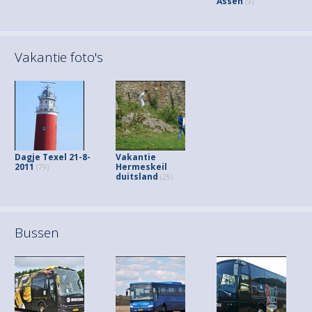
Assen
(9)
Vakantie foto's
Dagje Texel 21-8-
Vakantie
2011
Hermeskeil
(79)
duitsland
(25)
Bussen