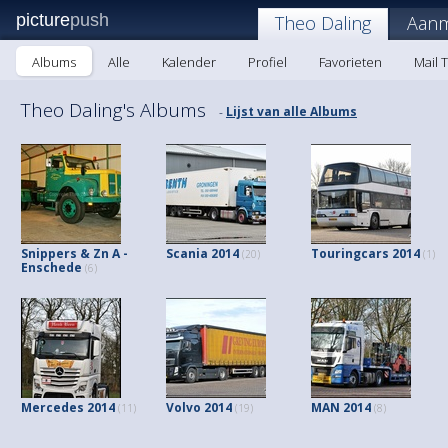
picture
push
Theo Daling
Aanm
Albums
Alle
Kalender
Profiel
Favorieten
Mail 
Theo Daling's Albums
Lijst van alle Albums
-
Snippers & Zn A -
Scania 2014
Touringcars 2014
(20)
(1)
Enschede
(6)
Mercedes 2014
Volvo 2014
MAN 2014
(11)
(19)
(8)