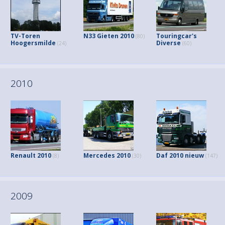
TV-Toren
N33 Gieten 2010
Touringcar's
(80)
Hoogersmilde
Diverse
(24)
(60)
2010
Renault 2010
Mercedes 2010
Daf 2010 nieuw
(8)
(30)
(147)
2009