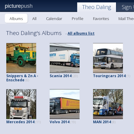
picture
push
Theo Daling
Sign
Albums
All
Calendar
Profile
Favorites
Mail The
Theo Daling's Albums
All albums list
-
Snippers & Zn A -
Scania 2014
Touringcars 2014
(20)
(1)
Enschede
(6)
Mercedes 2014
Volvo 2014
MAN 2014
(11)
(19)
(8)