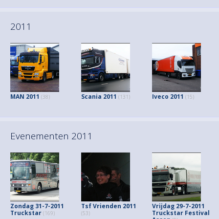
2011
MAN 2011
Scania 2011
Iveco 2011
(38)
(131)
(15)
Evenementen 2011
Zondag 31-7-2011
Tsf Vrienden 2011
Vrijdag 29-7-2011
Truckstar
Truckstar Festival
(169)
(53)