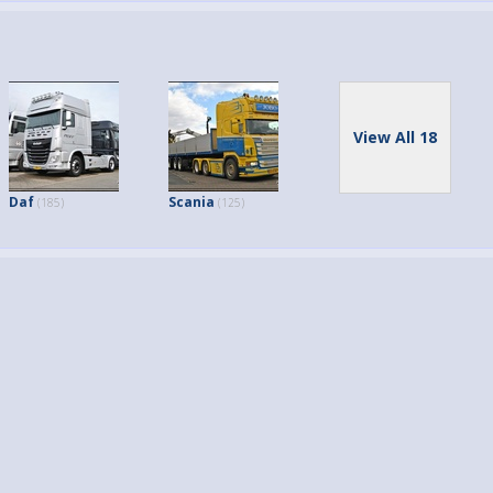
View All 18
Daf
Scania
(185)
(125)