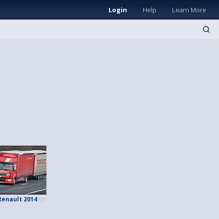
Login
Help
Learn More
Renault 2014
(3)