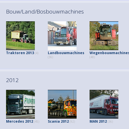
Bouw/Land/Bosbouwmachines
Traktoren 2013
Landbouwmachines
Wegenbouwmachine
(4)
(36)
(48)
2012
Mercedes 2012
Scania 2012
MAN 2012
(45)
(92)
(36)