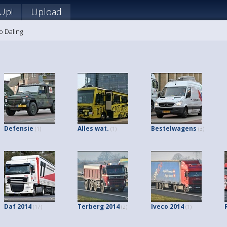
 Up!
Upload
o Daling
Defensie
Alles wat.
Bestelwagens
(1)
(1)
(3)
Daf 2014
Terberg 2014
Iveco 2014
(17)
(2)
(1)