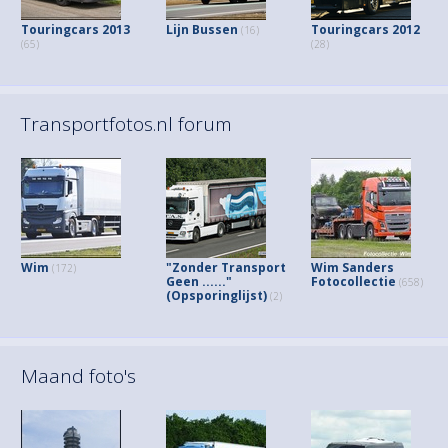
Touringcars 2013
Lijn Bussen
Touringcars 2012
(16)
(65)
(28)
Transportfotos.nl forum
Wim
"Zonder Transport
Wim Sanders
(172)
Geen ......"
Fotocollectie
(658)
(Opsporinglijst)
(2)
Maand foto's