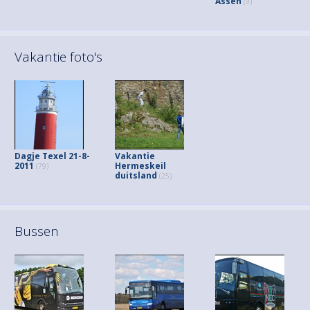
Assen
(9)
Vakantie foto's
Dagje Texel 21-8-
Vakantie
2011
Hermeskeil
(79)
duitsland
(25)
Bussen