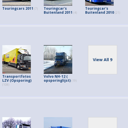
Touringcars 2011
Touringcar's
Touringcar's
(7)
Buitenland 2011
Buitenland 2010
(4)
(21)
View All 9
Transportfotos
Volvo NH-12 (
LZV (Opsporing)
opsporinglijst)
(19)
(108)